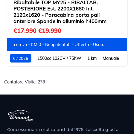
Ribaltabile TOP MY25 - RIBALTAB.
POSTERIORE Est. 2200X1680 Int.
2120x1620 - Paracabina porta pali
anteriore Sponde in alluminio h400mm
€17.990
€19.990
In arrivo - KM 0 - Neopatentati - Offerta - Usato
1500cc 102CV / 75KW
1 km
Manuale
6 / 2026
Contatore Visite:
278
Concessionaria multibrand dal 1976. La scelta giusta