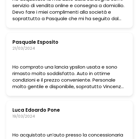
servizio di vendita online e consegna a domicilio.
Devo fare i miei complimenti alla società e
soprattutto a Pasquale che mi ha seguito dal
primo contatto. Essendo distante
geograficamente era veramente impensabile
poter acquistare un'auto a distanza, ma sono
Pasquale Esposito
stati in grado farmi sentire sicuro e di
21/03/2024
accontentare ogni mia richiesta, foto, video,
chiamate ecc, trasparenza, chiarezza e serietà
fanno da padrone. Consiglio vivamente.
Ho comprato una lancia ypsilon usata e sono
rimasto molto soddisfatto. Auto in ottime
condizioni e il prezzo conveniente. Personale
molto gentile e disponibile, sopratutto Vincenzo
che mi ha seguito passo passo nella trattativa
Luca Edoardo Pone
19/03/2024
Ho acquistato un’auto presso la concessionaria