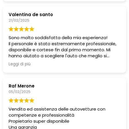
Valentina de santo
21/02/2025
Sono molto soddisfatta della mia esperienza!
Il personale è stato estremamente professionale,
disponibile e cortese fin dal primo momento. Mi
hanno aiutato a scegliere l'auto che meglio si
adattava alle mie esigenze, rispondendo a tutte le
Leggi di più
mie domande con pazienza e competenza. Felice
di aver scelto Romano auto!
Raf Merone
05/02/2025
Vendita ed assistenza delle autovetture con
competenze e professionalità
Propietario super disponibile
Una garanzia