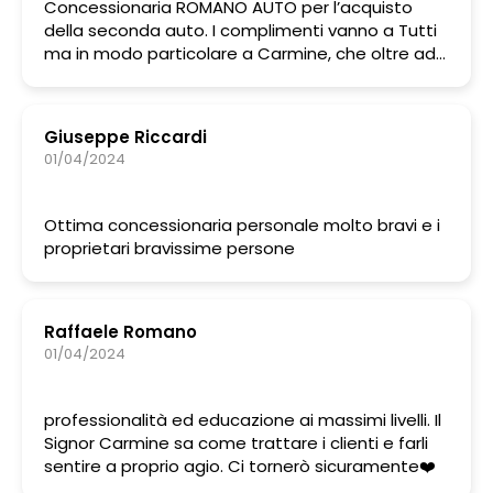
Concessionaria ROMANO AUTO per l’acquisto
della seconda auto. I complimenti vanno a Tutti
ma in modo particolare a Carmine, che oltre ad
essere una persona educata, professionale e
competente, offre tutta la sua disponibilità al
servizio del cliente, tanto da farlo sentire a suo
Giuseppe Riccardi
agio nella scelta dell’auto dei sogni, la garanzia
01/04/2024
importante non è quella della casa costruttrice
ma bensì di queste persone che non
abbandonano il cliente MAI, sono sempre al
Ottima concessionaria personale molto bravi e i
fianco di coloro i quali hanno bisogno anche di un
proprietari bravissime persone
semplice consiglio o informazione, insomma non
bisogna andare altrove per trovare il meglio in
quanto ROMANO AUTO sono i migliori in assoluto
attualmente sul mercato automobilistico.
Raffaele Romano
EVVIVA ROMANO AUTO
01/04/2024
professionalità ed educazione ai massimi livelli. Il
Signor Carmine sa come trattare i clienti e farli
sentire a proprio agio. Ci tornerò sicuramente❤️