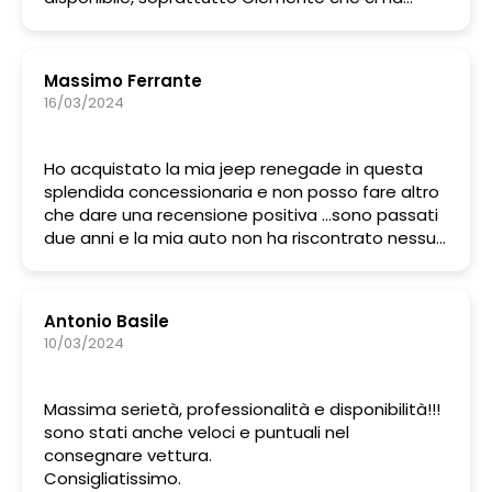
seguito nell’acquisto è consigliato il meglio.
Massimo Ferrante
16/03/2024
Ho acquistato la mia jeep renegade in questa
splendida concessionaria e non posso fare altro
che dare una recensione positiva …sono passati
due anni e la mia auto non ha riscontrato nessun
tipo di problema …pasquale è una persona che vi
mette a vostro agio e vi risponde a tutte le
domande… staff preparatissimo … consiglio
Antonio Basile
questa concessionaria x l’acquisto della vostra
10/03/2024
auto …. Grazia Pasquale ci rivediamo al prossimo
acquisto 🙏
Massima serietà, professionalità e disponibilità!!!
sono stati anche veloci e puntuali nel
consegnare vettura.
Consigliatissimo.