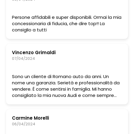
Persone affidabili e super disponibili. Ormai la mia
concessionaria di fiducia, che dire top!! La
consiglio a tutti
Vincenzo Grimaldi
07/04/2024
Sono un cliente di Romano auto da anni. Un
nome una garanzia. Serietà e professionalità da
vendere. É come sentirsi in famiglia. Mi hanno
consigliato la mia nuova Audi e come sempre
hanno avuto ragione loro. Quando il lavoro viene
fatto con passione e dedizione é tutt'altra cosa.
Bravi e Grazie sempre.
Carmine Morelli
06/04/2024