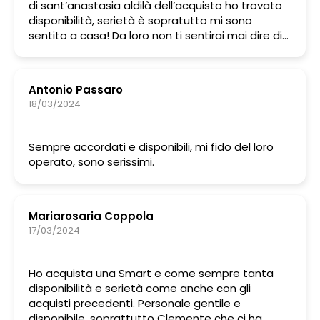
di sant’anastasia aldilà dell’acquisto ho trovato
disponibilità, serietà è sopratutto mi sono
sentito a casa! Da loro non ti sentirai mai dire di
NO, ma troveranno la soluzione alle tue esigenze.
Ringrazio pubblicamente PASQUALE ROMANO per
la disponibilità.
Antonio Passaro
ROMANO AUTO E LA SCELTA GIUSTA !
18/03/2024
Sempre accordati e disponibili, mi fido del loro
operato, sono serissimi.
Mariarosaria Coppola
17/03/2024
Ho acquista una Smart e come sempre tanta
disponibilità e serietà come anche con gli
acquisti precedenti. Personale gentile e
disponibile, soprattutto Clemente che ci ha