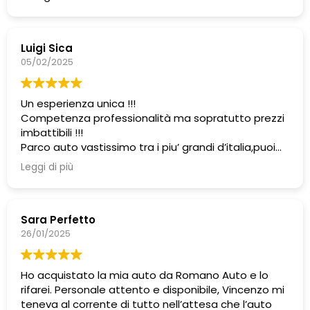
Luigi Sica
05/02/2025
Un esperienza unica !!!
Competenza professionalità ma sopratutto prezzi
imbattibili !!!
Parco auto vastissimo tra i piu’ grandi d’italia,puoi
trovare la soluzione giusta a tutte le tue esigenze
Leggi di più
grazie alle infinite possibilita’ di finanziamento .
Inoltre dispongono di un officina autorizzata propria
dove ti assistono anche dopo il post vendita.
Sara Perfetto
26/01/2025
Ho acquistato la mia auto da Romano Auto e lo
rifarei. Personale attento e disponibile, Vincenzo mi
teneva al corrente di tutto nell’attesa che l’auto