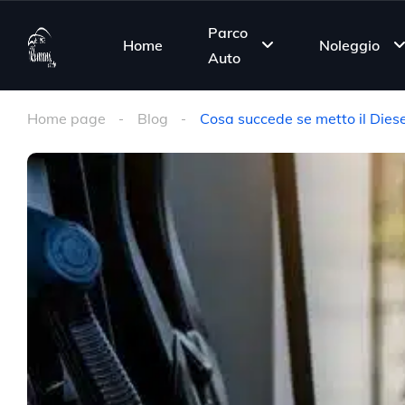
Parco
Home
Noleggio
Auto
Home page
Blog
Cosa succede se metto il Diese