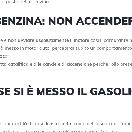
 al posto della benzina.
BENZINA: NON ACCENDE
ne è
non avviare assolutamente il motore
così il carburante 
i già messo in moto l’auto, percepirai subito un comportamento
zzo”.
tta catalitica e alle candele di accensione
perché l’olio pres
 SI È MESSO IL GASOLI
e la
quantità di gasolio è irrisoria
, come nel caso di un riforn
sperda e utilizzare così, senza alcun problema, il veicolo.