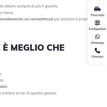
a diluire sempre di più il gasolio.
 o meno.
Parco Auto
immediamente un carroattrezzi
per portare il proprio
Configuratore
Whatsapp
 È MEGLIO CHE
Chiamaci
a:
lo;
ativi
;
er evitare errori di questo genere.