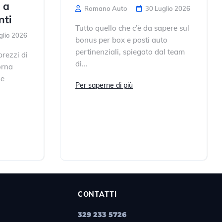
 a
Romano Auto
30 Luglio 2026
nti
Tutto quello che c’è da sapere sul
glio 2026
bonus per box e posti auto
pertinenziali, spiegato dal team
prezzi di
di...
orna
ne
Per saperne di più
CONTATTI
329 233 5726