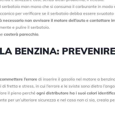
e il serbatoio man mano che si consuma il carburante in modo d
eccanico per verificare se il serbatoio debba essere svuotato
à necessario non avvisare il motore dell’auto e contattare 
ente e pulire il serbatoio.
he
costerà parecchio
.
LA BENZINA: PREVENIRE
commettere l’errore
di inserire il gasolio nel motore a benzin
i fretta e stress, in cui l’errore e le sviste sono dietro l’ango
fare il pieno perché
ogni distributore ha i suoi colori identific
ante per un’ulteriore sicurezza e nel caso non ci sia, creala p