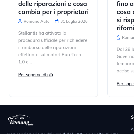
delle riparazioni e cosa
fino 
cambia per i proprietari
cosa 
si ris
Romano Auto
31 Luglio 2026
rifor
Stellantis ha attivato la
Roman
procedura ufficiale per richiedere
il rimborso delle riparazioni
Dal 28 l
effettuate sui motori PureTech
Governo
1.0 e...
temporan
accise su
Per saperne di più
Per saper
S
S