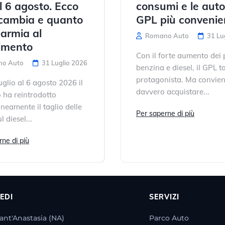
al 6 agosto. Ecco
consumi e le auto
cambia e quanto
GPL più convenie
parmia al
Romano Auto
31 Lu
nimento
Con il forte aumento dei 
o Auto
31 Luglio 2026
benzina e diesel, il GPL t
protagonista. Ma convie
uglio al 6 agosto 2026 il
davvero acquistare...
 ha reintrodotto
eamente il taglio delle
Per saperne di più
l diesel...
ne di più
EDI
SERVIZI
ant'Anastasia (NA)
Parco Auto