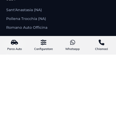
Sant'Anastasia (NA)
Pollena Trocchia (NA)
Romano Auto Officina
SERVIZI
Parco Auto
Configuratore
Whatsapp
Chiamaci
Parco Auto
Noleggio
Officina
CONTATTI
329 233 5726
info@romanoauto.it