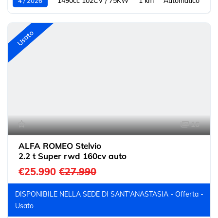
1490cc 102CV / 75KW
1 km
Automatico
4 / 2026
Usato
16
ALFA ROMEO Stelvio
2.2 t Super rwd 160cv auto
€25.990
€27.990
DISPONIBILE NELLA SEDE DI SANT'ANASTASIA - Offerta -
Usato