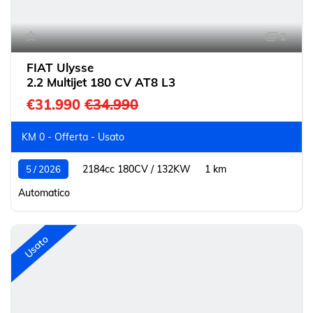
2
FIAT Ulysse
2.2 Multijet 180 CV AT8 L3
€31.990
€34.990
KM 0 - Offerta - Usato
2184cc 180CV / 132KW
1 km
5 / 2026
Automatico
Usato