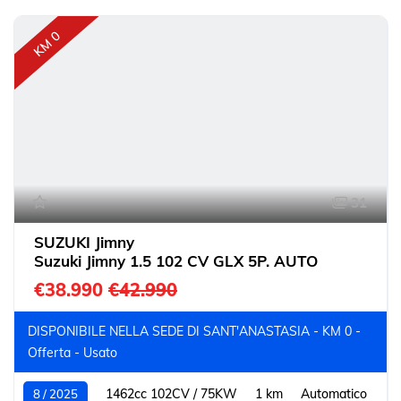
KM 0
31
SUZUKI Jimny
Suzuki Jimny 1.5 102 CV GLX 5P. AUTO
€38.990
€42.990
DISPONIBILE NELLA SEDE DI SANT'ANASTASIA - KM 0 -
Offerta - Usato
1462cc 102CV / 75KW
1 km
Automatico
8 / 2025