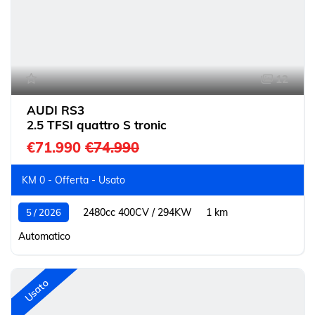
12
AUDI RS3
2.5 TFSI quattro S tronic
€71.990
€74.990
KM 0 - Offerta - Usato
2480cc 400CV / 294KW
1 km
5 / 2026
Automatico
Usato