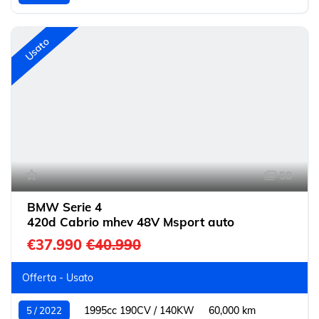
Usato
58
BMW Serie 4
420d Cabrio mhev 48V Msport auto
€37.990
€40.990
Offerta - Usato
1995cc 190CV / 140KW
60,000 km
5 / 2022