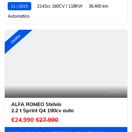
2143cc 160CV / 118KW
36,400 km
11 / 2023
Automatico
Usato
49
ALFA ROMEO Stelvio
2.2 t Sprint Q4 190cv auto
€24.990
€27.990