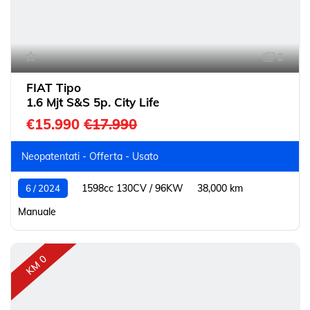
2
FIAT Tipo
1.6 Mjt S&S 5p. City Life
€15.990
€17.990
Neopatentati - Offerta - Usato
1598cc 130CV / 96KW
38,000 km
6 / 2024
Manuale
KM 0