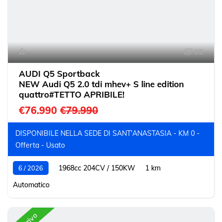
69
AUDI Q5 Sportback
NEW Audi Q5 2.0 tdi mhev+ S line edition
quattro#TETTO APRIBILE!
€76.990
€79.990
DISPONIBILE NELLA SEDE DI SANT'ANASTASIA - KM 0 -
Offerta - Usato
1968cc 204CV / 150KW
1 km
6 / 2026
Automatico