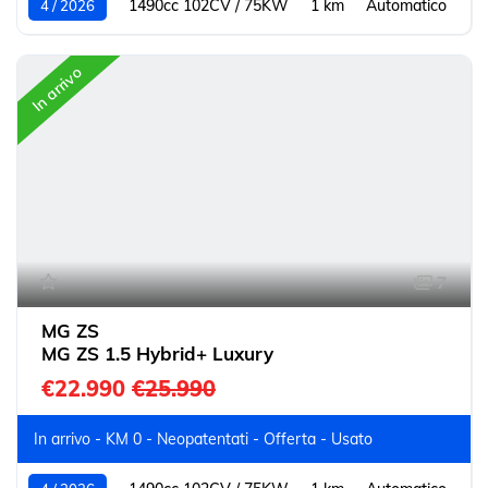
1490cc 102CV / 75KW
1 km
Automatico
4 / 2026
In arrivo
7
MG ZS
MG ZS 1.5 Hybrid+ Luxury
€22.990
€25.990
In arrivo - KM 0 - Neopatentati - Offerta - Usato