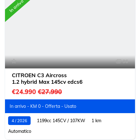
In arrivo
36
CITROEN C3 Aircross
1.2 hybrid Max 145cv edcs6
€24.990
€27.990
In arrivo - KM 0 - Offerta - Usato
1199cc 145CV / 107KW
1 km
4 / 2026
Automatico