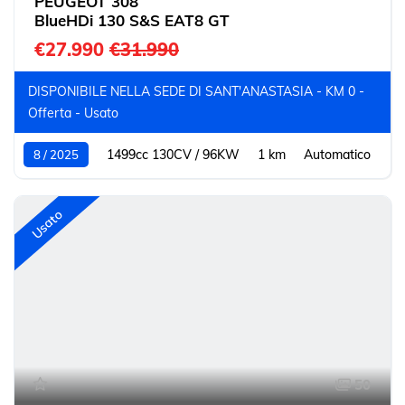
PEUGEOT 308
BlueHDi 130 S&S EAT8 GT
€27.990
€31.990
DISPONIBILE NELLA SEDE DI SANT'ANASTASIA - KM 0 -
Offerta - Usato
1499cc 130CV / 96KW
1 km
Automatico
8 / 2025
Usato
50