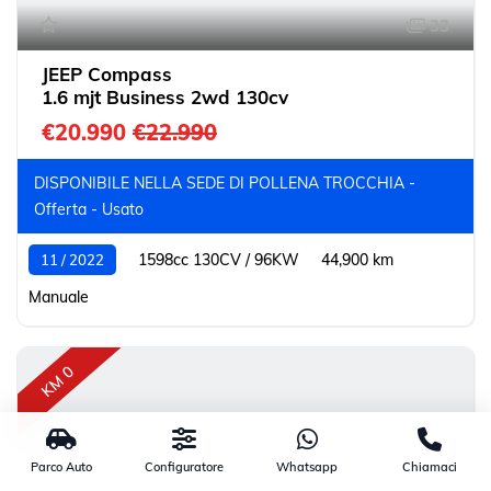
33
JEEP Compass
1.6 mjt Business 2wd 130cv
€20.990
€22.990
DISPONIBILE NELLA SEDE DI POLLENA TROCCHIA -
Offerta - Usato
1598cc 130CV / 96KW
44,900 km
11 / 2022
Manuale
KM 0
Parco Auto
Configuratore
Whatsapp
Chiamaci