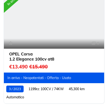
In arrivo
4
OPEL Corsa
1.2 Elegance 100cv at8
€13.490
€15.490
In arrivo - Neopatentati - Offerta - Usato
1199cc 100CV / 74KW
45,300 km
3 / 2023
Automatico