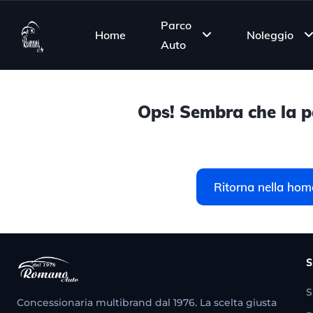
Parco
Home
Noleggio
Auto
Ops! Sembra che la pa
Ritorna nella hom
S
S
Concessionaria multibrand dal 1976. La scelta giusta