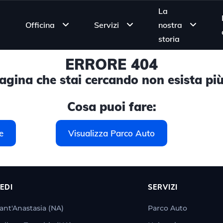
La
Officina
Servizi
nostra
storia
ERRORE 404
gina che stai cercando non esista più
Cosa puoi fare:
e
Visualizza Parco Auto
EDI
SERVIZI
ant'Anastasia (NA)
Parco Auto