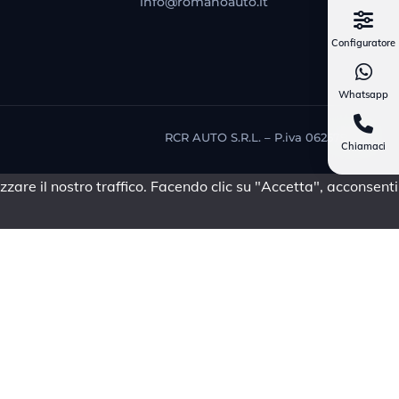
info@romanoauto.it
Configuratore
Whatsapp
RCR AUTO S.R.L. – P.iva 06257981214
Chiamaci
zare il nostro traffico. Facendo clic su "Accetta", acconsenti