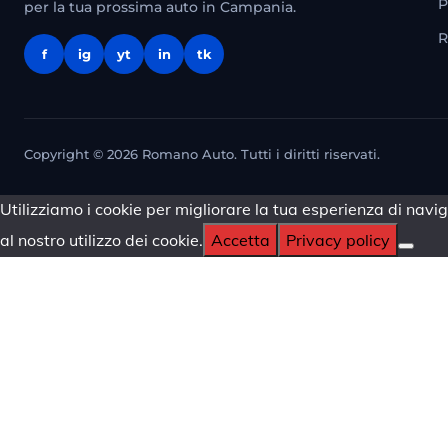
P
per la tua prossima auto in Campania.
R
f
ig
yt
in
tk
Copyright © 2026 Romano Auto. Tutti i diritti riservati.
Utilizziamo i cookie per migliorare la tua esperienza di navig
al nostro utilizzo dei cookie.
Accetta
Privacy policy