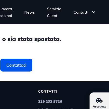
Lavora
Servizio
News
Contatti
con noi
Clienti
 o sia stata spostata.
Contattaci
CONTATTI
329 233 5726
Parco Auto