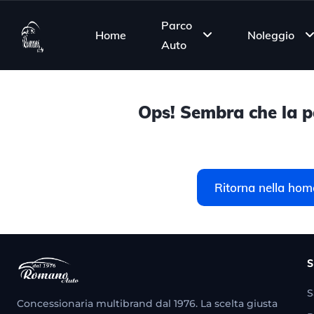
Parco
Home
Noleggio
Auto
Ops! Sembra che la pa
Ritorna nella hom
S
S
Concessionaria multibrand dal 1976. La scelta giusta