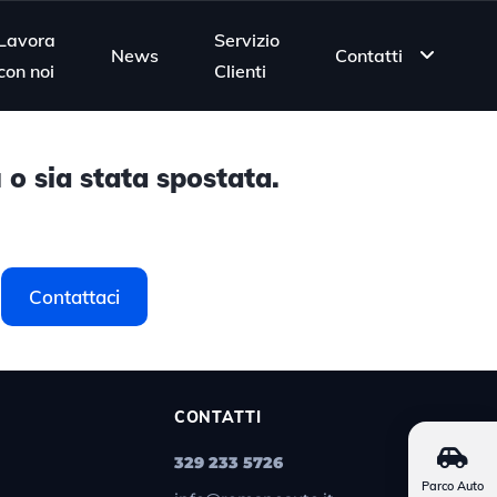
Lavora
Servizio
News
Contatti
con noi
Clienti
 o sia stata spostata.
Contattaci
CONTATTI
329 233 5726
Parco Auto