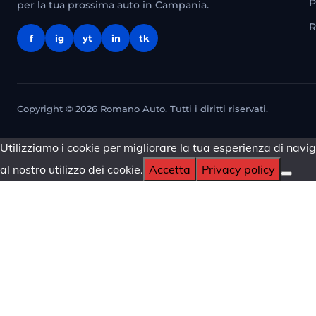
P
per la tua prossima auto in Campania.
R
f
ig
yt
in
tk
Copyright © 2026 Romano Auto. Tutti i diritti riservati.
Utilizziamo i cookie per migliorare la tua esperienza di navig
al nostro utilizzo dei cookie.
Accetta
Privacy policy