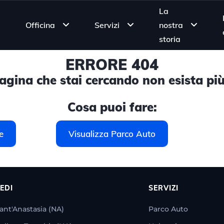
La
Officina
Servizi
nostra
storia
ERRORE 404
gina che stai cercando non esista più
Cosa puoi fare:
e
Visualizza Parco Auto
EDI
SERVIZI
ant'Anastasia (NA)
Parco Auto