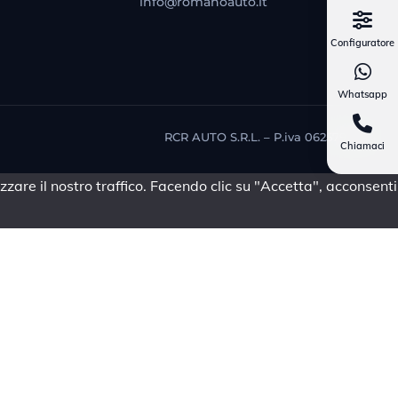
info@romanoauto.it
Configuratore
Whatsapp
RCR AUTO S.R.L. – P.iva 06257981214
Chiamaci
zare il nostro traffico. Facendo clic su "Accetta", acconsenti