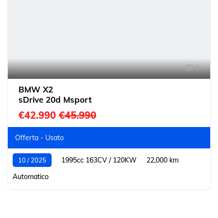
8
BMW X2
sDrive 20d Msport
€42.990
€45.990
Offerta - Usato
1995cc 163CV / 120KW
22,000 km
10 / 2025
Automatico