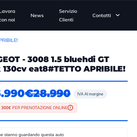
Lavora
Servizio
News
Contatti
con noi
Clienti
RIBILE!
EOT - 3008 1.5 bluehdi GT
 130cv eat8#TETTO APRIBILE!
.990
€28.990
IVA Al margine
 300€
PER PRENOTAZIONE ONLINE
i
e stanno guardando questa auto