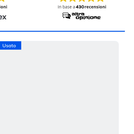
Usato
In