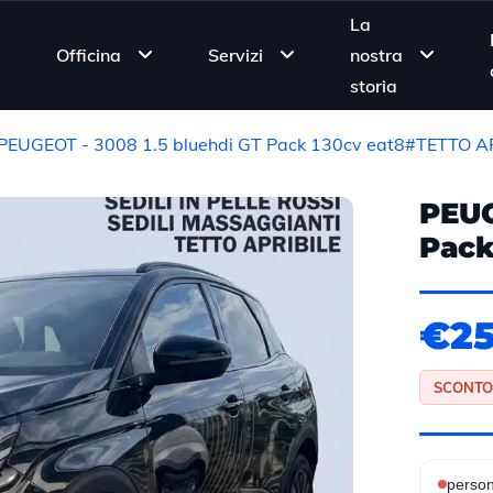
La
Officina
Servizi
nostra
storia
PEUGEOT - 3008 1.5 bluehdi GT Pack 130cv eat8#TETTO AP
PEUG
Pack
€25
SCONTO
person