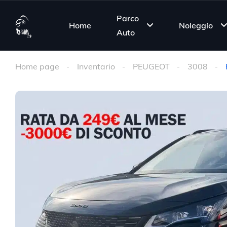
Parco
Home
Noleggio
Auto
Home page
Inventario
PEUGEOT
3008