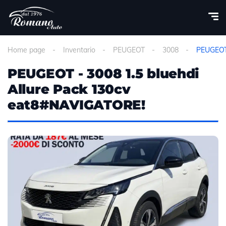
Home page
Inventario
PEUGEOT
3008
PEUGEOT 
PEUGEOT - 3008 1.5 bluehdi
Allure Pack 130cv
eat8#NAVIGATORE!