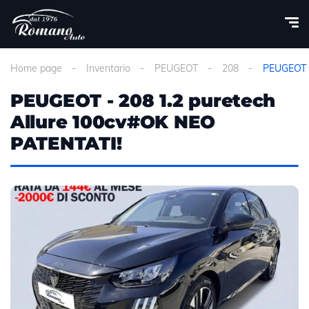
Home page
Inventario
PEUGEOT
208
PEUGEOT -
PEUGEOT - 208 1.2 puretech
Allure 100cv#OK NEO
PATENTATI!