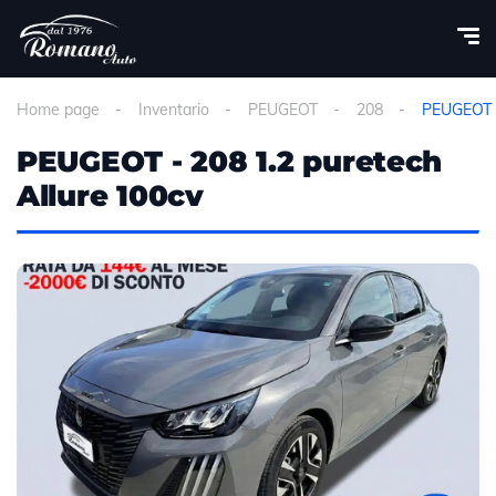
Home page
Inventario
PEUGEOT
208
PEUGEOT -
PEUGEOT - 208 1.2 puretech
Allure 100cv