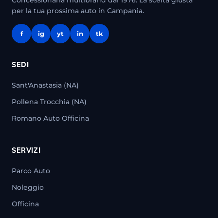
Concessionaria multibrand dal 1976. La scelta giusta
per la tua prossima auto in Campania.
f
ig
yt
in
tk
SEDI
Sant'Anastasia (NA)
Pollena Trocchia (NA)
Romano Auto Officina
SERVIZI
Parco Auto
Noleggio
Officina