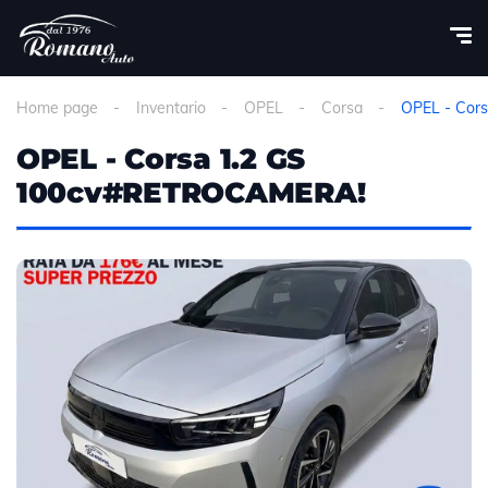
Home page
Inventario
OPEL
Corsa
OPEL - Cor
OPEL - Corsa 1.2 GS
100cv#RETROCAMERA!