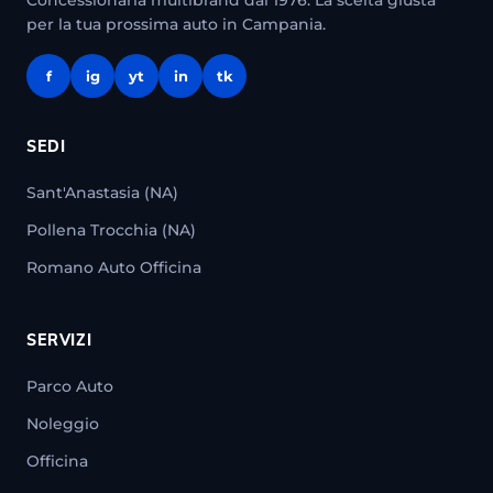
Concessionaria multibrand dal 1976. La scelta giusta
per la tua prossima auto in Campania.
f
ig
yt
in
tk
SEDI
Sant'Anastasia (NA)
Pollena Trocchia (NA)
Romano Auto Officina
SERVIZI
Parco Auto
Noleggio
Officina