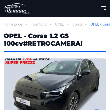
Home page
Inventario
OPEL
Corsa
OPEL - Cor
OPEL - Corsa 1.2 GS
100cv#RETROCAMERA!