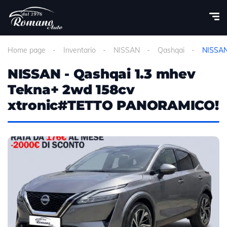
Home page
Inventario
NISSAN
Qashqai
NISSAN
NISSAN - Qashqai 1.3 mhev
Tekna+ 2wd 158cv
xtronic#TETTO PANORAMICO!