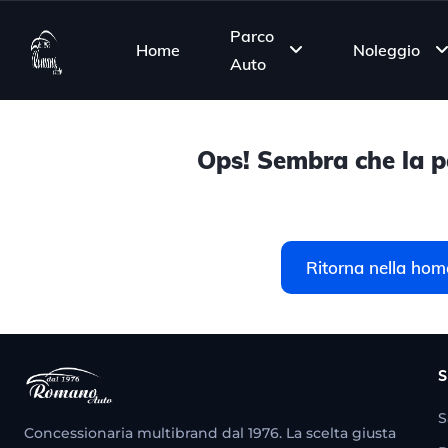
Parco
Home
Noleggio
Auto
Ops! Sembra che la pa
Ritorna nella hom
S
S
Concessionaria multibrand dal 1976. La scelta giusta