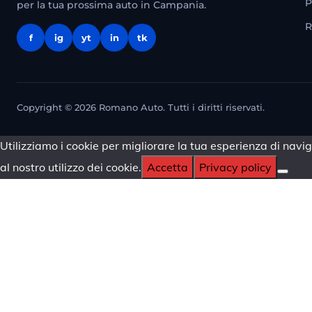
P
per la tua prossima auto in Campania.
R
f
ig
yt
in
tk
Copyright © 2026 Romano Auto. Tutti i diritti riservati.
Utilizziamo i cookie per migliorare la tua esperienza di navig
al nostro utilizzo dei cookie.
Accetta
Privacy policy