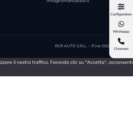
info@romanoauto.it
Configuratore
Whatsapp
RCR AUTO S.R.L. – P.iva 06257981214
Chiamaci
zare il nostro traffico. Facendo clic su "Accetta", acconsenti