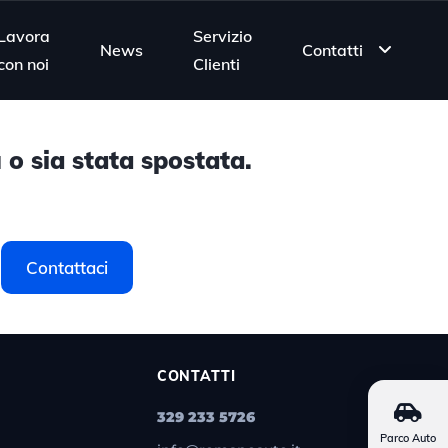
Lavora
Servizio
News
Contatti
con noi
Clienti
 o sia stata spostata.
Contattaci
CONTATTI
329 233 5726
Parco Auto