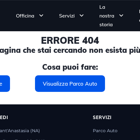
La
Officina
Servizi
nostra
storia
ERRORE 404
gina che stai cercando non esista più
Cosa puoi fare:
e
Visualizza Parco Auto
EDI
SERVIZI
ant'Anastasia (NA)
Parco Auto