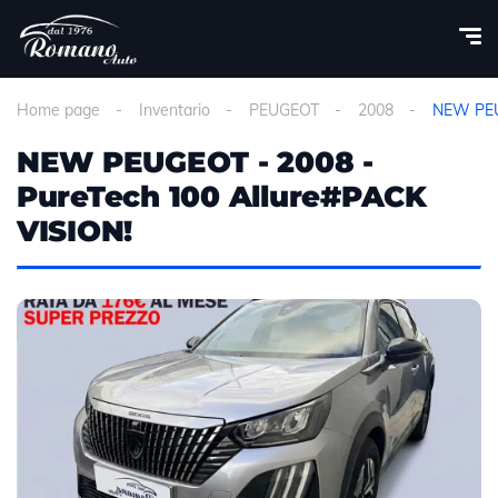
Home page
Inventario
PEUGEOT
2008
NEW PEUG
NEW PEUGEOT - 2008 -
PureTech 100 Allure#PACK
VISION!