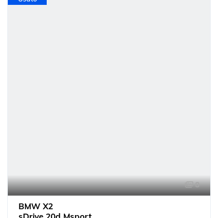
8
BMW X2
sDrive 20d Msport