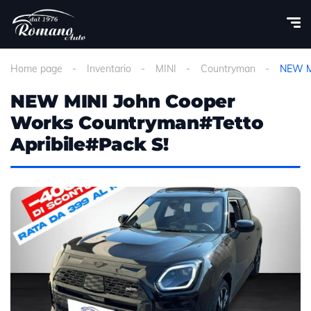
Home page
Inventario
MINI
Countryman
NEW MI
NEW MINI John Cooper
Works Countryman#Tetto
Apribile#Pack S!