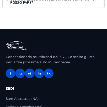
POSSO FARE?
Concessionaria multibrand dal 1976. La scelta giusta
per la tua prossima auto in Campania.
f
ig
yt
in
tk
SEDI
Sant'Anastasia (NA)
Pollena Trocchia (NA)