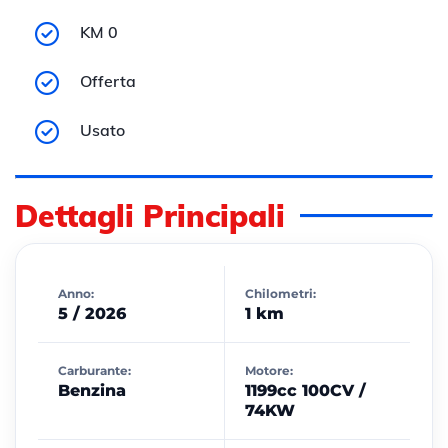
KM 0
Offerta
Usato
Dettagli Principali
Anno:
Chilometri:
5 / 2026
1 km
Carburante:
Motore:
Benzina
1199cc 100CV /
74KW