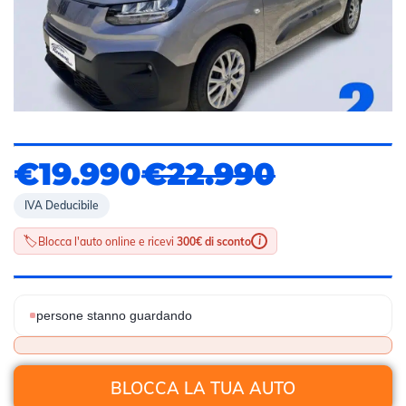
€19.990
€22.990
IVA Deducibile
🏷️
i
Blocca l'auto online e ricevi
300€ di sconto
persone stanno guardando
BLOCCA LA TUA AUTO