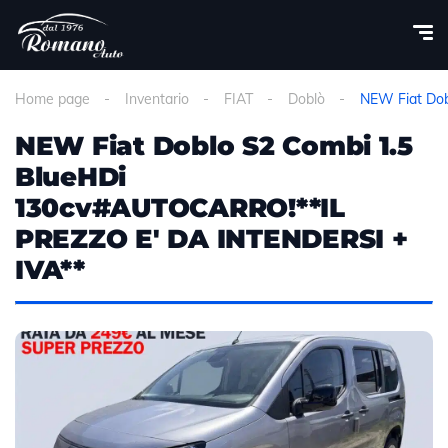
Home page
Inventario
FIAT
Doblò
NEW Fiat Do
NEW Fiat Doblo S2 Combi 1.5
BlueHDi
130cv#AUTOCARRO!**IL
PREZZO E' DA INTENDERSI +
IVA**