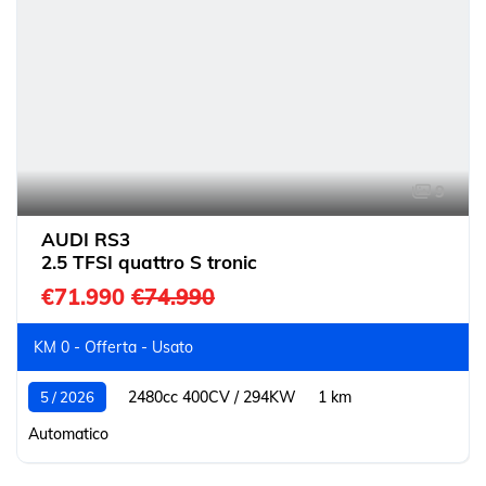
9
AUDI RS3
2.5 TFSI quattro S tronic
€71.990
€74.990
KM 0 - Offerta - Usato
2480cc 400CV / 294KW
1 km
5 / 2026
Automatico