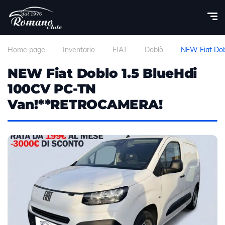
Home page
Inventario
FIAT
Doblò
NEW Fiat Do
NEW Fiat Doblo 1.5 BlueHdi
100CV PC-TN
Van!**RETROCAMERA!