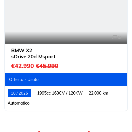
8
BMW X2
sDrive 20d Msport
€42.990
€45.990
Offerta - Usato
1995cc 163CV / 120KW
22,000 km
10 / 2025
Automatico