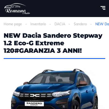
Home page
Inventario
DACIA
Sandero
NEW Dac
NEW Dacia Sandero Stepway
1.2 Eco-G Extreme
120#GARANZIA 3 ANNI!