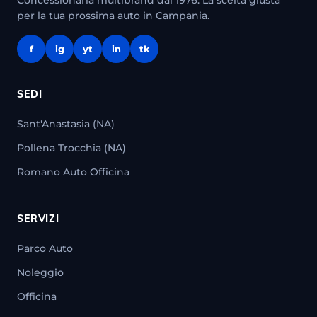
Concessionaria multibrand dal 1976. La scelta giusta
per la tua prossima auto in Campania.
f
ig
yt
in
tk
SEDI
Sant'Anastasia (NA)
Pollena Trocchia (NA)
Romano Auto Officina
SERVIZI
Parco Auto
Noleggio
Officina