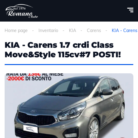
Home page
Inventario
KIA
Carens
KIA - Carens
KIA - Carens 1.7 crdi Class
Move&Style 115cv#7 POSTI!