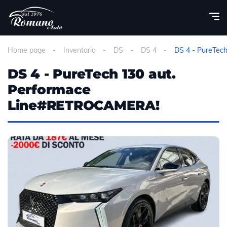
Home page
Inventario
DS
DS 4
DS 4 - PureTec
DS 4 - PureTech 130 aut.
Performace
Line#RETROCAMERA!