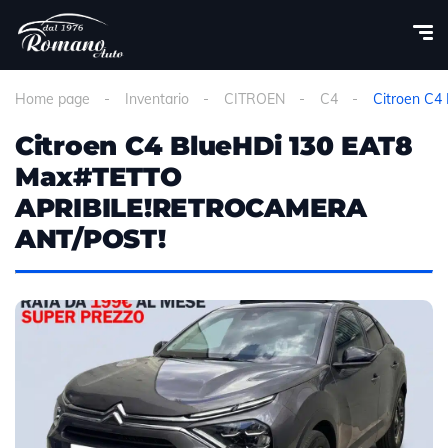
Home page
Inventario
CITROEN
C4
Citroen C
Citroen C4 BlueHDi 130 EAT8
Max#TETTO
APRIBILE!RETROCAMERA
ANT/POST!