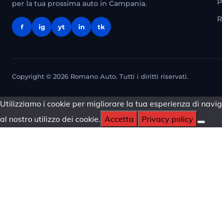
P
per la tua prossima auto in Campania.
R
f
ig
yt
in
tk
Copyright © 2026 Romano Auto. Tutti i diritti riservati.
Utilizziamo i cookie per migliorare la tua esperienza di navig
al nostro utilizzo dei cookie.
Accetta
Privacy policy