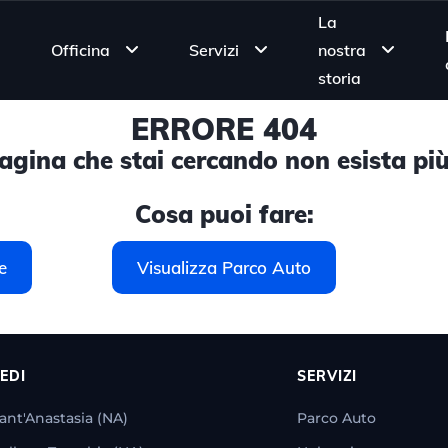
La
Officina
Servizi
nostra
storia
ERRORE 404
gina che stai cercando non esista più
Cosa puoi fare:
e
Visualizza Parco Auto
EDI
SERVIZI
ant'Anastasia (NA)
Parco Auto