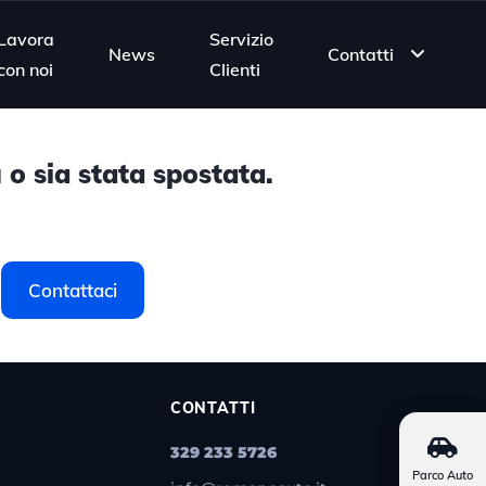
Lavora
Servizio
News
Contatti
con noi
Clienti
 o sia stata spostata.
Contattaci
CONTATTI
329 233 5726
Parco Auto