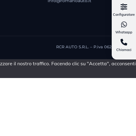
info@romanoauto.it
Configuratore
Whatsapp
RCR AUTO S.R.L. – P.iva 06257981214
Chiamaci
zare il nostro traffico. Facendo clic su "Accetta", acconsenti