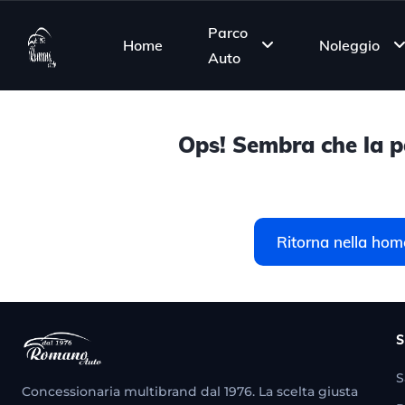
Parco
Home
Noleggio
Auto
Ops! Sembra che la pa
Ritorna nella hom
S
S
Concessionaria multibrand dal 1976. La scelta giusta